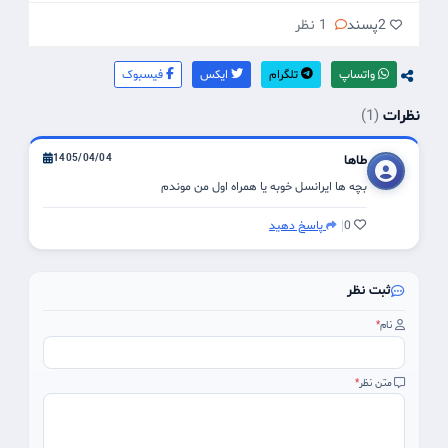
2
پسند
1 نظر
واتساپ
تلگرام
ایکس
فیسبوک
نظرات
(1)
طاها
1405/04/04
بچه ها ایرانسل خوبه یا همراه اول من موندم
0
پاسخ دهید
ثبت نظر
شرکت
نام
*
متن نظر
*