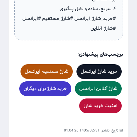
⚡ سریع، ساده و قابل پیگیری
#خرید_شارژ_ایرانسل #شارژ_مستقیم #ایرانسل
#شارژ_آنلاین
برچسب‌های پیشنهادی:
خرید شارژ ایرانسل
شارژ مستقیم ایرانسل
شارژ آنلاین ایرانسل
خرید شارژ برای دیگران
امنیت خرید شارژ
📅 تاریخ انتشار: 1405/02/31 01:04:26