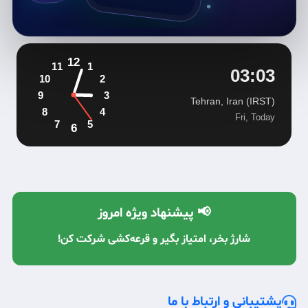
12
11
1
03:03
10
2
9
3
Tehran, Iran (IRST)
8
4
Fri, Today
7
5
6
📢 پیشنهاد ویژه امروز
شارژ بخر، امتیاز بگیر و قرعه‌کشی شرکت کن!
با معرفی دوستان، شارژ رایگان دریافت کن! 🔥
پشتیبانی و ارتباط با ما