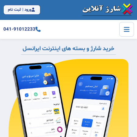
ورود | ثبت نام
041-91012233
خرید شارژ و بسته های اینترنت ایرانسل