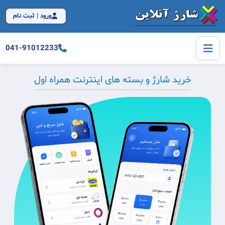
ورود | ثبت نام
041-91012233
خرید شارژ و بسته های اینترنت همراه اول