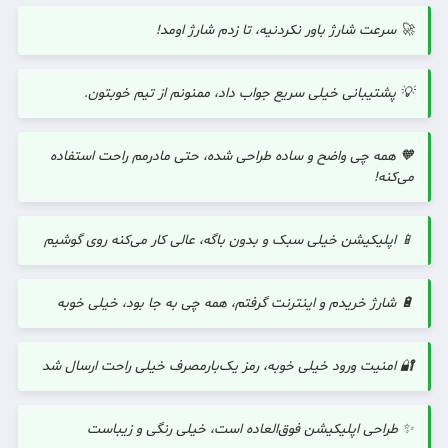
🚀 سرعت شارژ باور نکردنیه، تا زدم شارژ اومد!
💡 پشتیبانی خیلی سریع جواب داد، ممنونم از تیم خوبتون.
🧡 همه چی واضح و ساده طراحی شده، حتی مادرمم راحت استفاده
می‌کنه!
📱 اپلیکیشن خیلی سبک و بدون باگه، عالی کار می‌کنه روی گوشیم
🔋 شارژ خریدم و اینترنت گرفتم، همه چی به جا بود، خیلی خوبه
🔐 امنیت ورود خیلی خوبه، رمز یک‌بارمصرف خیلی راحت ارسال شد
✨ طراحی اپلیکیشن فوق‌العاده است، خیلی رنگی و زیباست