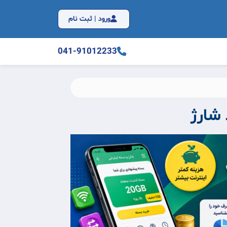
ورود | ثبت نام
041-91012233
شارژ