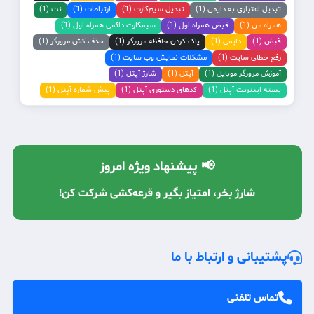
تبدیل اعتباری به دایمی (1)
تبدیل سیم‌کارت (1)
ارتباطات (1)
نت (1)
همراه من (1)
قبض همراه اول (1)
سیمکارت دائمی همراه اول (1)
قبض (1)
دایمی (1)
پاک کردن حافظه مرورگر (1)
حذف کش مرورگر (1)
رفع خطای سایت (1)
مشکلات نمایش وب سایت (1)
آموزش مرورگر موبایل (1)
آپتل (1)
شارژ آپتل (1)
بسته اینترنت آپتل (1)
کدهای دستوری آپتل (1)
پیش شماره آپتل (1)
📢 پیشنهاد ویژه امروز
شارژ بخر، امتیاز بگیر و قرعه‌کشی شرکت کن!
با معرفی دوستان، شارژ رایگان دریافت کن! 🔥
پشتیبانی و ارتباط با ما
تماس تلفنی