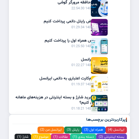
پاک کردن حافظه مرورگر گوشی
1405/03/19 22:54:30
چگونه قبوض رایتل دائمی پرداخت کنیم
1405/02/31 01:29:34
چگونه قبض همراه اول را پرداخت کنیم
1405/02/31 01:25:50
تاریخچه ایرانسل
1405/02/31 01:22:27
تبدیل سیم‌کارت اعتباری به دائمی ایرانسل
1405/02/31 01:19:37
چگونه با خرید شارژ و بسته اینترنتی در هزینه‌های ماهانه
صرفه‌جویی کنیم؟
1405/02/31 01:18:21
پرکاربردترین برچسب‌ها
ایرانسل (4)
همراه اول (3)
رایتل (3)
ایرانسل من (2)
بسته اینترنتی (2)
دسته بندی (1)
مقالات (1)
موضوع (1)
شارژ (1)