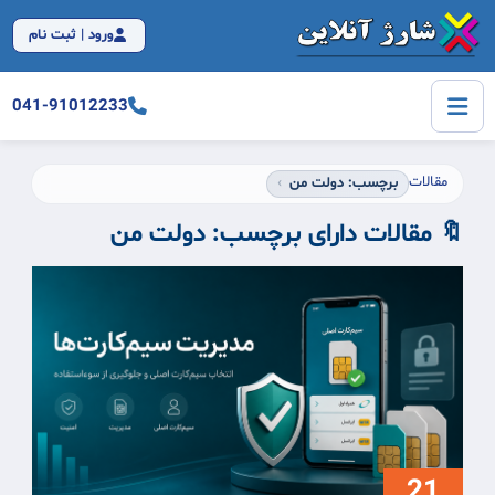
ورود | ثبت نام
041-91012233
مقالات
برچسب: دولت من
🔖 مقالات دارای برچسب:
دولت من
21