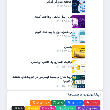
پاک کردن حافظه مرورگر گوشی
1405/03/19 22:54:30
چگونه قبوض رایتل دائمی پرداخت کنیم
1405/02/31 01:29:34
چگونه قبض همراه اول را پرداخت کنیم
1405/02/31 01:25:50
تاریخچه ایرانسل
1405/02/31 01:22:27
تبدیل سیم‌کارت اعتباری به دائمی ایرانسل
1405/02/31 01:19:37
چگونه با خرید شارژ و بسته اینترنتی در هزینه‌های ماهانه
صرفه‌جویی کنیم؟
1405/02/31 01:18:21
پرکاربردترین برچسب‌ها
ایرانسل (4)
همراه اول (3)
رایتل (3)
ایرانسل من (2)
بسته اینترنتی (2)
دسته بندی (1)
مقالات (1)
موضوع (1)
شارژ (1)