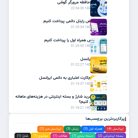
پاک کردن حافظه مرورگر گوشی
1405/03/19 22:54:30
چگونه قبوض رایتل دائمی پرداخت کنیم
1405/02/31 01:29:34
چگونه قبض همراه اول را پرداخت کنیم
1405/02/31 01:25:50
تاریخچه ایرانسل
1405/02/31 01:22:27
تبدیل سیم‌کارت اعتباری به دائمی ایرانسل
1405/02/31 01:19:37
چگونه با خرید شارژ و بسته اینترنتی در هزینه‌های ماهانه
صرفه‌جویی کنیم؟
1405/02/31 01:18:21
پرکاربردترین برچسب‌ها
ایرانسل (4)
همراه اول (3)
رایتل (3)
ایرانسل من (2)
بسته اینترنتی (2)
دسته بندی (1)
مقالات (1)
موضوع (1)
شارژ (1)