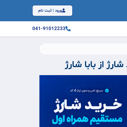
ورود | ثبت نام
041-91012233
شارژ از بابا شارژ