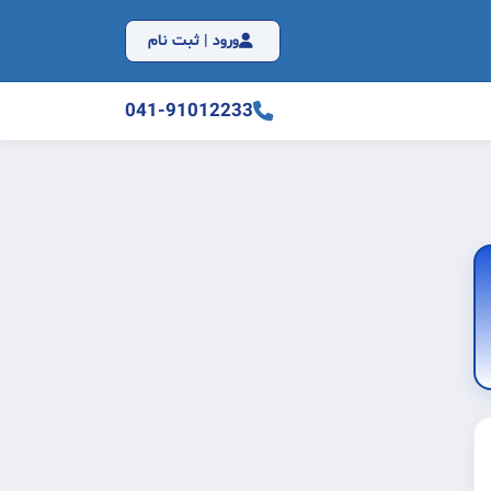
ورود | ثبت نام
041-91012233