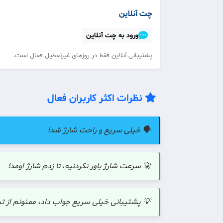
چت آنلاین
ورود به چت آنلاین
پشتیبانی آنلاین فقط در روزهای غیرتعطیل فعال است.
نظرات اکثر کاربران فعال
🗣️ خیلی سریع و راحت شارژ شد!
🚀 سرعت شارژ باور نکردنیه، تا زدم شارژ اومد!
💡 پشتیبانی خیلی سریع جواب داد، ممنونم از تی