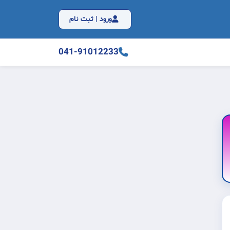
ورود | ثبت نام
041-91012233